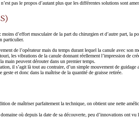
 n’est pas le propos d’autant plus que les différentes solutions sont ame
LS)
ins d’effort musculaire de la part du chirurgien et d’autre part, la possib
 particulier.
vement de l’opérateur mais du temps durant lequel la canule avec son 
touri, les vibrations de la canule donnant réellement l’impression de c
s la main peuvent dérouter dans un premier temps.
on, il s’agit là tout au contraire, d’un simple mouvement de guidage af
geste et donc dans la maîtrise de la quantité de graisse retirée.
ition de maîtriser parfaitement la technique, on obtient une nette améliora
 domaine où depuis la date de sa découverte, peu d’innovations ont vu l