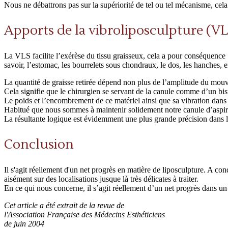
Nous ne débattrons pas sur la supériorité de tel ou tel mécanisme, cela
Apports de la vibroliposculpture (V
La VLS facilite l’exérèse du tissu graisseux, cela a pour conséquence : mo
savoir, l’estomac, les bourrelets sous chondraux, le dos, les hanches, en
La quantité de graisse retirée dépend non plus de l’amplitude du mou
Cela signifie que le chirurgien se servant de la canule comme d’un bis
Le poids et l’encombrement de ce matériel ainsi que sa vibration dan
Habitué que nous sommes à maintenir solidement notre canule d’aspirati
La résultante logique est évidemment une plus grande précision dans le 
Conclusion
Il s'agit réellement d'un net progrès en matière de liposculpture. A cond
aisément sur des localisations jusque là très délicates à traiter.
En ce qui nous concerne, il s’agit réellement d’un net progrès dans un
Cet article a été extrait de la revue de
l'Association Française des Médecins Esthéticiens
de juin 2004