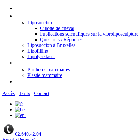
Accueil
Traitement de la silhouette
Liposuccion
Culotte de cheval
Publications scientifiques sur la vibroliposculpture
Questions / Réponses
Liposuccion à Bruxelles
Lipofilling
Lipolyse laser
Augmentation Mammaire
Prothèses mammaires
Plastie mammaire
TELECONSULTATION par vidéo
Accès
-
Tarifs
-
Contact
02.640.42.04
Rue du Pépin 54,